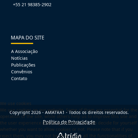
+55 21 98385-2902
MAPA DO SITE
A Associação
Notícias
Publicações
Convênios
Contato
We use cookies
We use cookies on our website. Some of them are essential for the
Copyright 2026 - AMATRA1 - Todos os direitos reservados.
operation of the site, while others help us to improve this site and
Política de Privacidade
the user experience (tracking cookies). You can decide for yourself
whether you want to allow cookies or not. Please note that if you
reject them, you may not be able to use all the functionalities of