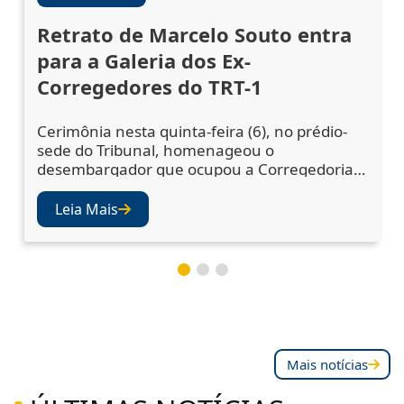
Retrato de Marcelo Souto entra
para a Galeria dos Ex-
Corregedores do TRT-1
Cerimônia nesta quinta-feira (6), no prédio-
sede do Tribunal, homenageou o
desembargador que ocupou a Corregedoria
Regional no biênio 2023/2025 A cerimônia de
descerramento do retrato do desembargador
Leia Mais
Marcelo Augusto Souto de Oliveira,
corregedor regional no biênio 2023/2025,
ocorreu nesta quinta-feira (6), no Salão Nobre
do TRT-1. A solenidade confirmou a inclusão
da fotografia do magistr
Mais notícias