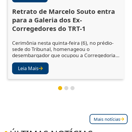
Retrato de Marcelo Souto entra
para a Galeria dos Ex-
Corregedores do TRT-1
Cerimônia nesta quinta-feira (6), no prédio-
sede do Tribunal, homenageou o
desembargador que ocupou a Corregedoria
Regional no biênio 2023/2025 A cerimônia de
descerramento do retrato do desembargador
Leia Mais
Marcelo Augusto Souto de Oliveira,
corregedor regional no biênio 2023/2025,
ocorreu nesta quinta-feira (6), no Salão Nobre
do TRT-1. A solenidade confirmou a inclusão
da fotografia do magistr
Mais notícias