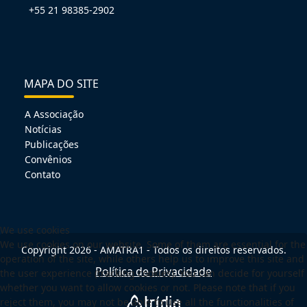
+55 21 98385-2902
MAPA DO SITE
A Associação
Notícias
Publicações
Convênios
Contato
We use cookies
We use cookies on our website. Some of them are essential for the
Copyright 2026 - AMATRA1 - Todos os direitos reservados.
operation of the site, while others help us to improve this site and
Política de Privacidade
the user experience (tracking cookies). You can decide for yourself
whether you want to allow cookies or not. Please note that if you
reject them, you may not be able to use all the functionalities of