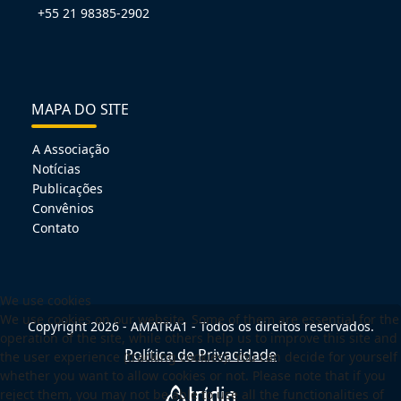
+55 21 98385-2902
MAPA DO SITE
A Associação
Notícias
Publicações
Convênios
Contato
We use cookies
We use cookies on our website. Some of them are essential for the
Copyright 2026 - AMATRA1 - Todos os direitos reservados.
operation of the site, while others help us to improve this site and
Política de Privacidade
the user experience (tracking cookies). You can decide for yourself
whether you want to allow cookies or not. Please note that if you
reject them, you may not be able to use all the functionalities of