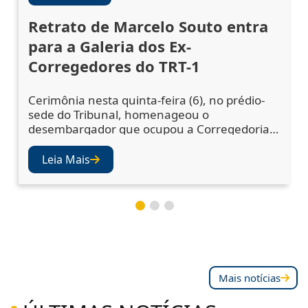
Retrato de Marcelo Souto entra
para a Galeria dos Ex-
Corregedores do TRT-1
Cerimônia nesta quinta-feira (6), no prédio-
sede do Tribunal, homenageou o
desembargador que ocupou a Corregedoria
Regional no biênio 2023/2025 A cerimônia de
descerramento do retrato do desembargador
Leia Mais
Marcelo Augusto Souto de Oliveira,
corregedor regional no biênio 2023/2025,
ocorreu nesta quinta-feira (6), no Salão Nobre
do TRT-1. A solenidade confirmou a inclusão
da fotografia do magistr
Mais notícias