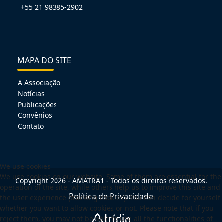
+55 21 98385-2902
MAPA DO SITE
A Associação
Notícias
Publicações
Convênios
Contato
We use cookies
We use cookies on our website. Some of them are essential for the
Copyright 2026 - AMATRA1 - Todos os direitos reservados.
operation of the site, while others help us to improve this site and
Política de Privacidade
the user experience (tracking cookies). You can decide for yourself
whether you want to allow cookies or not. Please note that if you
reject them, you may not be able to use all the functionalities of