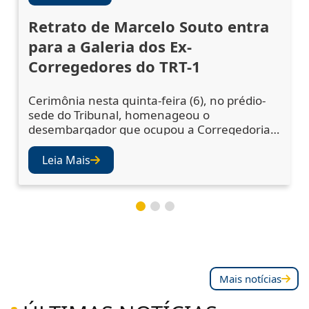
Retrato de Marcelo Souto entra
para a Galeria dos Ex-
Corregedores do TRT-1
Cerimônia nesta quinta-feira (6), no prédio-
sede do Tribunal, homenageou o
desembargador que ocupou a Corregedoria
Regional no biênio 2023/2025 A cerimônia de
descerramento do retrato do desembargador
Leia Mais
Marcelo Augusto Souto de Oliveira,
corregedor regional no biênio 2023/2025,
ocorreu nesta quinta-feira (6), no Salão Nobre
do TRT-1. A solenidade confirmou a inclusão
da fotografia do magistr
Mais notícias