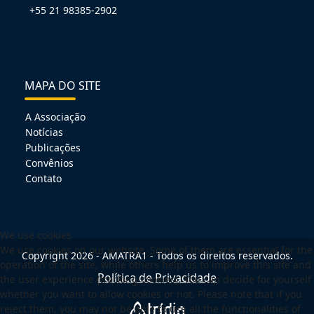
+55 21 98385-2902
MAPA DO SITE
A Associação
Notícias
Publicações
Convênios
Contato
We use cookies
We use cookies on our website. Some of them are essential for the
Copyright 2026 - AMATRA1 - Todos os direitos reservados.
operation of the site, while others help us to improve this site and
Política de Privacidade
the user experience (tracking cookies). You can decide for yourself
whether you want to allow cookies or not. Please note that if you
reject them, you may not be able to use all the functionalities of