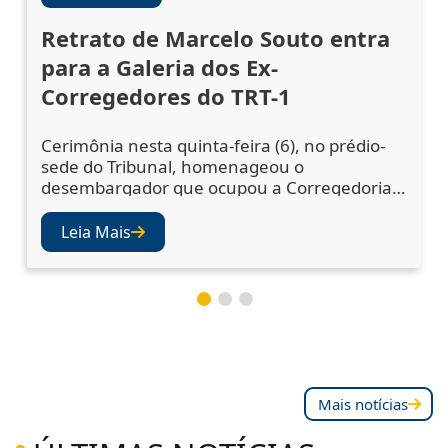
Retrato de Marcelo Souto entra
para a Galeria dos Ex-
Corregedores do TRT-1
Cerimônia nesta quinta-feira (6), no prédio-
sede do Tribunal, homenageou o
desembargador que ocupou a Corregedoria
Regional no biênio 2023/2025 A cerimônia de
descerramento do retrato do desembargador
Leia Mais
Marcelo Augusto Souto de Oliveira,
corregedor regional no biênio 2023/2025,
ocorreu nesta quinta-feira (6), no Salão Nobre
do TRT-1. A solenidade confirmou a inclusão
da fotografia do magistr
Mais notícias