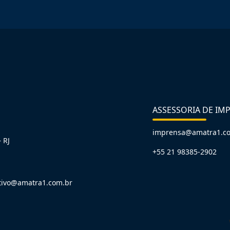
ASSESSORIA DE IM
imprensa@amatra1.c
 RJ
+55 21 98385-2902
tivo@amatra1.com.br