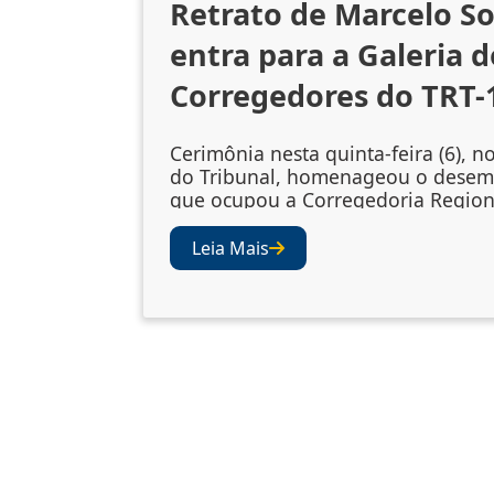
Retrato de Marcelo S
entra para a Galeria d
Corregedores do TRT-
Cerimônia nesta quinta-feira (6), n
do Tribunal, homenageou o dese
que ocupou a Corregedoria Region
2023/2025 A cerimônia de descerr
retrato do desembargador Marcelo
Leia Mais
Souto de Oliveira, corregedor regi
biênio 2023/2025, ocorreu nesta qu
(6), no Salão Nobre do TRT-1. A so
confirmou a inclusão da fotografia