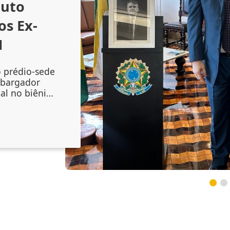
outo
os Ex-
1
o prédio-sede
mbargador
al no biênio
amento do
 Augusto
onal no
inta-feira
lenidade
 do magistr