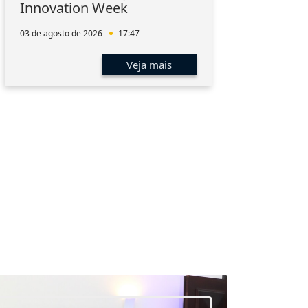
Innovation Week
hum
men
03 de agosto de 2026
17:47
01 de 
Veja mais