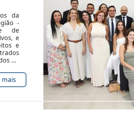
dos da
gião -
de de
ivos, e
itos e
rados
ados do
 mais