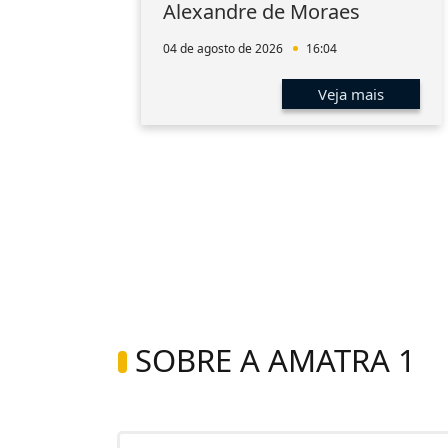
aúde
Alexandre de Moraes
a
04 de agosto de 2026
16:04
s
Veja mais
SOBRE A AMATRA 1