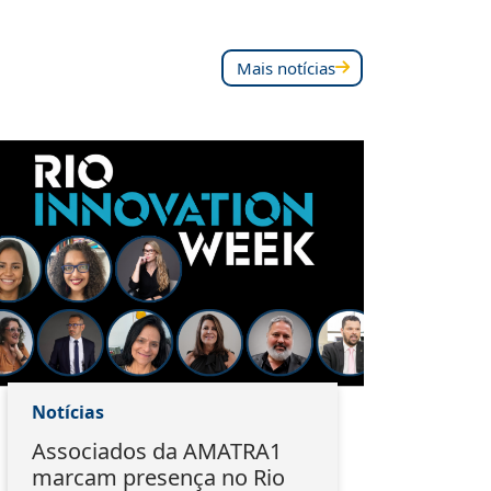
Mais notícias
Notícias
Notí
Associados da AMATRA1
Do 
marcam presença no Rio
EMA