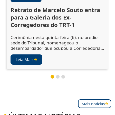
Retrato de Marcelo Souto entra
para a Galeria dos Ex-
Corregedores do TRT-1
Cerimônia nesta quinta-feira (6), no prédio-
sede do Tribunal, homenageou o
desembargador que ocupou a Corregedoria
Regional no biênio 2023/2025 A cerimônia de
descerramento do retrato do desembargador
Leia Mais
Marcelo Augusto Souto de Oliveira,
corregedor regional no biênio 2023/2025,
ocorreu nesta quinta-feira (6), no Salão Nobre
do TRT-1. A solenidade confirmou a inclusão
da fotografia do magistr
Mais notícias