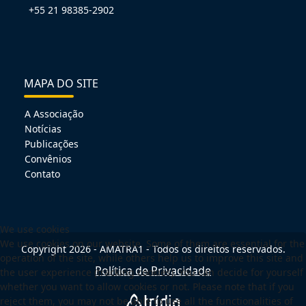
+55 21 98385-2902
MAPA DO SITE
A Associação
Notícias
Publicações
Convênios
Contato
We use cookies
We use cookies on our website. Some of them are essential for the
Copyright 2026 - AMATRA1 - Todos os direitos reservados.
operation of the site, while others help us to improve this site and
Política de Privacidade
the user experience (tracking cookies). You can decide for yourself
whether you want to allow cookies or not. Please note that if you
reject them, you may not be able to use all the functionalities of