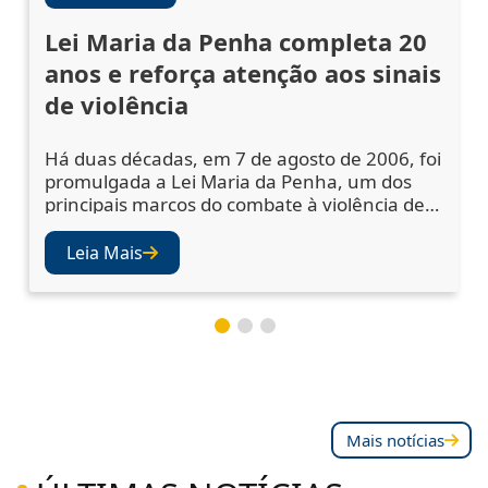
Lei Maria da Penha completa 20
anos e reforça atenção aos sinais
de violência
Há duas décadas, em 7 de agosto de 2006, foi
promulgada a Lei Maria da Penha, um dos
principais marcos do combate à violência de
gênero no Brasil. A legislação ampliou os
mecanismos de prevenção, acolhimento das
Leia Mais
vítimas e punição dos agressores, mas
também abriu os olhos da sociedade e das
instituições para a importância de se atentar
aos sinais de violência. Juízes e desembargad
Mais notícias