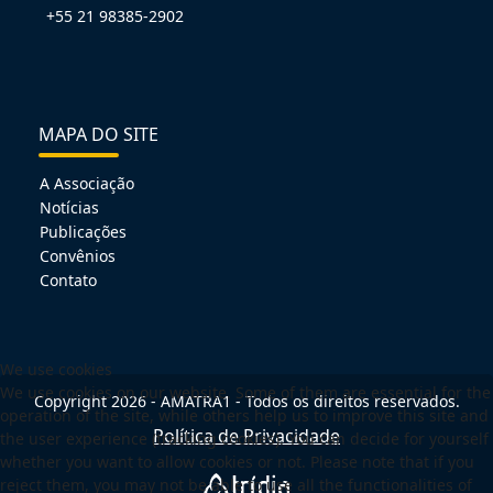
+55 21 98385-2902
MAPA DO SITE
A Associação
Notícias
Publicações
Convênios
Contato
We use cookies
We use cookies on our website. Some of them are essential for the
Copyright 2026 - AMATRA1 - Todos os direitos reservados.
operation of the site, while others help us to improve this site and
Política de Privacidade
the user experience (tracking cookies). You can decide for yourself
whether you want to allow cookies or not. Please note that if you
reject them, you may not be able to use all the functionalities of