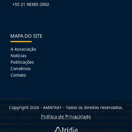
+55 21 98385-2902
MAPA DO SITE
A Associação
Notícias
Publicações
Convênios
Contato
We use cookies
We use cookies on our website. Some of them are essential for the
Copyright 2026 - AMATRA1 - Todos os direitos reservados.
operation of the site, while others help us to improve this site and
Política de Privacidade
the user experience (tracking cookies). You can decide for yourself
whether you want to allow cookies or not. Please note that if you
reject them, you may not be able to use all the functionalities of