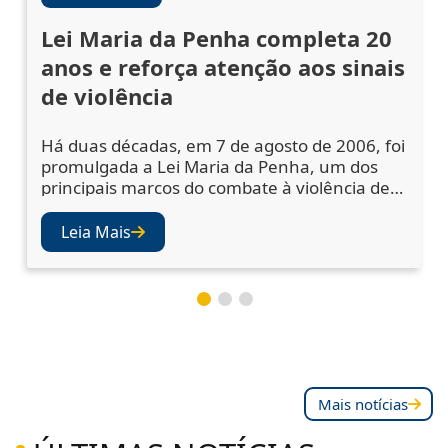
Lei Maria da Penha completa 20
anos e reforça atenção aos sinais
de violência
Há duas décadas, em 7 de agosto de 2006, foi
promulgada a Lei Maria da Penha, um dos
principais marcos do combate à violência de
gênero no Brasil. A legislação ampliou os
mecanismos de prevenção, acolhimento das
Leia Mais
vítimas e punição dos agressores, mas
também abriu os olhos da sociedade e das
instituições para a importância de se atentar
aos sinais de violência. Juízes e desembargad
Mais notícias