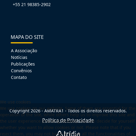
+55 21 98385-2902
MAPA DO SITE
A Associação
Notícias
Publicações
Convênios
Contato
We use cookies
We use cookies on our website. Some of them are essential for the
Copyright 2026 - AMATRA1 - Todos os direitos reservados.
operation of the site, while others help us to improve this site and
Política de Privacidade
the user experience (tracking cookies). You can decide for yourself
whether you want to allow cookies or not. Please note that if you
reject them, you may not be able to use all the functionalities of