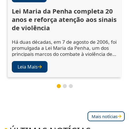
Lei Maria da Penha completa 20
anos e reforça atenção aos sinais
de violência
Há duas décadas, em 7 de agosto de 2006, foi
promulgada a Lei Maria da Penha, um dos
principais marcos do combate à violência de
gênero no Brasil. A legislação ampliou os
mecanismos de prevenção, acolhimento das
Leia Mais
vítimas e punição dos agressores, mas
também abriu os olhos da sociedade e das
instituições para a importância de se atentar
aos sinais de violência. Juízes e desembargad
Mais notícias