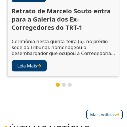
Retrato de Marcelo Souto entra
para a Galeria dos Ex-
Corregedores do TRT-1
Cerimônia nesta quinta-feira (6), no prédio-
sede do Tribunal, homenageou o
desembargador que ocupou a Corregedoria
Regional no biênio 2023/2025 A cerimônia de
descerramento do retrato do desembargador
Leia Mais
Marcelo Augusto Souto de Oliveira,
corregedor regional no biênio 2023/2025,
ocorreu nesta quinta-feira (6), no Salão Nobre
do TRT-1. A solenidade celebrou a inclusão da
fotografia do mag
Mais notícias