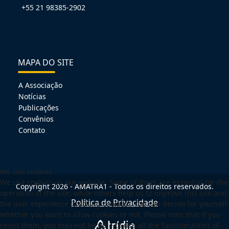
+55 21 98385-2902
MAPA DO SITE
A Associação
Notícias
Publicações
Convênios
Contato
We use cookies
We use cookies on our website. Some of them are essential for the
Copyright 2026 - AMATRA1 - Todos os direitos reservados.
operation of the site, while others help us to improve this site and
Política de Privacidade
the user experience (tracking cookies). You can decide for yourself
whether you want to allow cookies or not. Please note that if you
reject them, you may not be able to use all the functionalities of