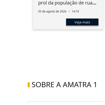
prol da população de rua
do Rio
05 de agosto de 2026
14:10
s
Veja mais
SOBRE A AMATRA 1