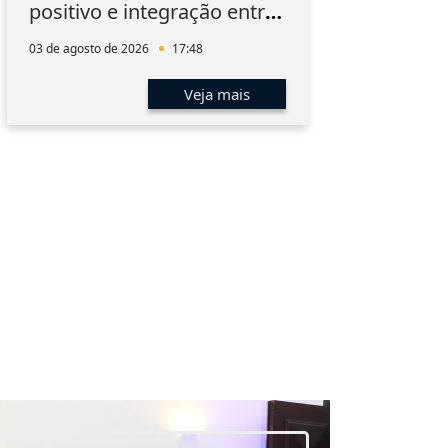
positivo e integração entre
Inn
os associados
03 de agosto de 2026
17:48
03 de 
Veja mais