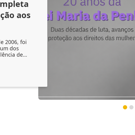
ompleta
nção aos
e 2006, foi
 um dos
lência de
liou os
mento das
, mas também
nstituições
s sinais de