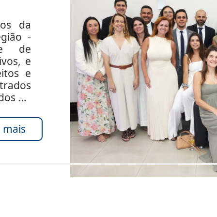
dos da
gião -
de de
ivos, e
itos e
rados
ados do
 mais