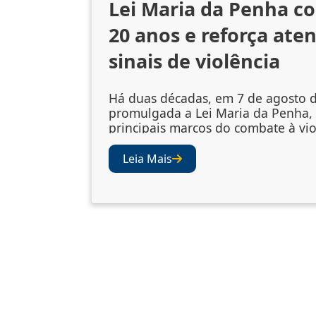
Lei Maria da Penha c
20 anos e reforça ate
sinais de violência
Há duas décadas, em 7 de agosto d
promulgada a Lei Maria da Penha,
principais marcos do combate à vio
gênero no Brasil. A legislação amp
mecanismos de prevenção, acolhi
Leia Mais
vítimas e punição dos agressores
abriu os olhos da sociedade e das i
para a importância de se atentar ao
violência. Juízes e desembargad