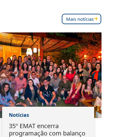
Mais notícias
Notícias
Notí
35º EMAT encerra
Ass
programação com balanço
mar