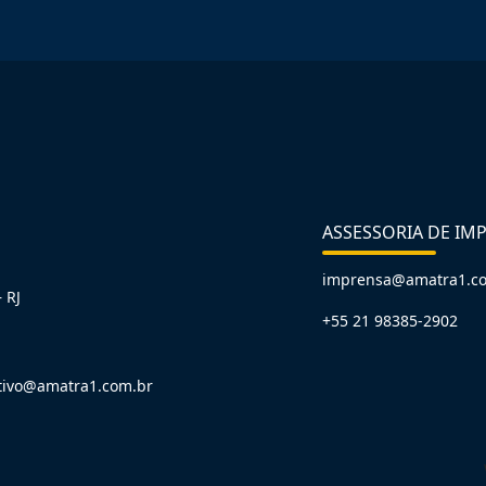
ASSESSORIA DE IM
imprensa@amatra1.c
 RJ
+55 21 98385-2902
tivo@amatra1.com.br