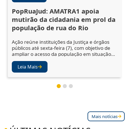
PopRuaJud: AMATRA1 apoia
mutirão da cidadania em prol da
população de rua do Rio
Ação reúne instituições da Justiça e órgãos
públicos até sexta-feira (7), com objetivo de
ampliar o acesso da população em situação
de rua a serviços essenciais A abertura da 5ª
edição do PopRuaJud-Rio reuniu
Leia Mais
representantes do sistema de Justiça e de
órgãos públicos nesta quarta-feira (5), na
área externa da Catedral Metropolitana de
São Sebastião, no Centro do Rio, para
Mais notícias