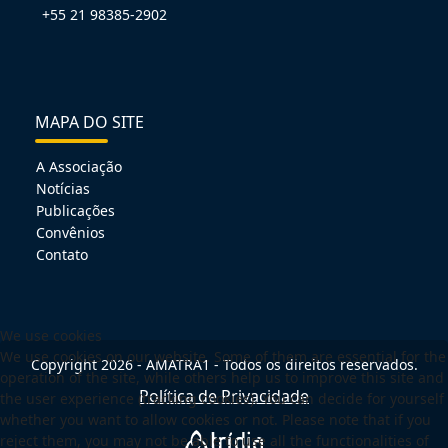
+55 21 98385-2902
MAPA DO SITE
A Associação
Notícias
Publicações
Convênios
Contato
We use cookies
We use cookies on our website. Some of them are essential for the
Copyright 2026 - AMATRA1 - Todos os direitos reservados.
operation of the site, while others help us to improve this site and
Política de Privacidade
the user experience (tracking cookies). You can decide for yourself
whether you want to allow cookies or not. Please note that if you
reject them, you may not be able to use all the functionalities of