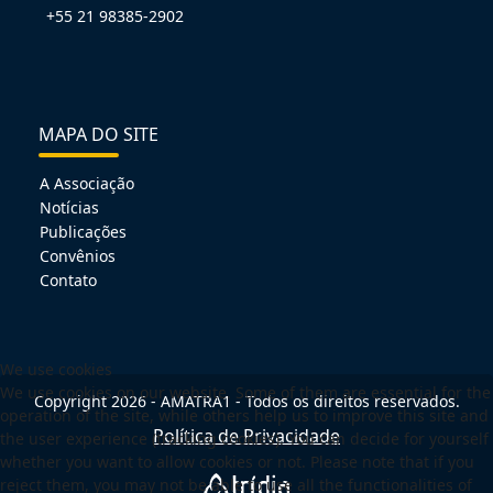
+55 21 98385-2902
MAPA DO SITE
A Associação
Notícias
Publicações
Convênios
Contato
We use cookies
We use cookies on our website. Some of them are essential for the
Copyright 2026 - AMATRA1 - Todos os direitos reservados.
operation of the site, while others help us to improve this site and
Política de Privacidade
the user experience (tracking cookies). You can decide for yourself
whether you want to allow cookies or not. Please note that if you
reject them, you may not be able to use all the functionalities of