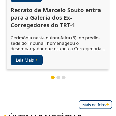
Retrato de Marcelo Souto entra
para a Galeria dos Ex-
Corregedores do TRT-1
Cerimônia nesta quinta-feira (6), no prédio-
sede do Tribunal, homenageou o
desembargador que ocupou a Corregedoria
Regional no biênio 2023/2025 A cerimônia de
descerramento do retrato do desembargador
Leia Mais
Marcelo Augusto Souto de Oliveira,
corregedor regional no biênio 2023/2025,
ocorreu nesta quinta-feira (6), no Salão Nobre
do TRT-1. A solenidade celebrou a inclusão da
fotografia do mag
Mais notícias