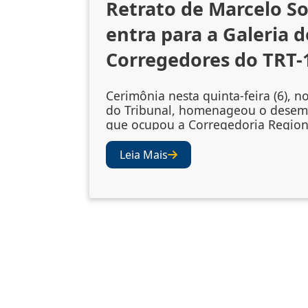
Retrato de Marcelo S
entra para a Galeria d
Corregedores do TRT-
Cerimônia nesta quinta-feira (6), n
do Tribunal, homenageou o dese
que ocupou a Corregedoria Region
2023/2025 A cerimônia de descerr
retrato do desembargador Marcelo
Leia Mais
Souto de Oliveira, corregedor regi
biênio 2023/2025, ocorreu nesta qu
(6), no Salão Nobre do TRT-1. A so
celebrou a inclusão da fotografia 