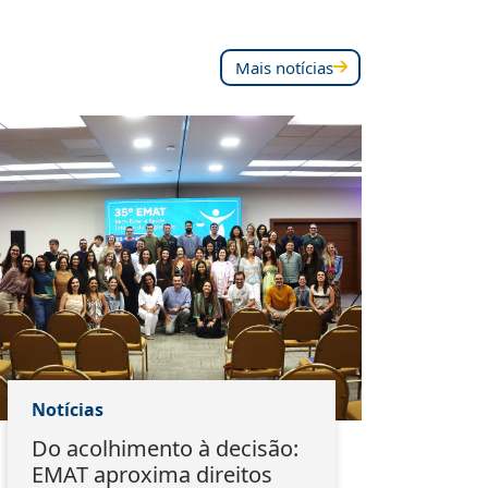
Mais notícias
Notícias
Notí
Do acolhimento à decisão:
Pal
EMAT aproxima direitos
est