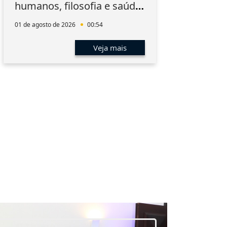
humanos, filosofia e saúde
do 
mental da magistratura
01 de agosto de 2026
00:54
31 de 
Veja mais