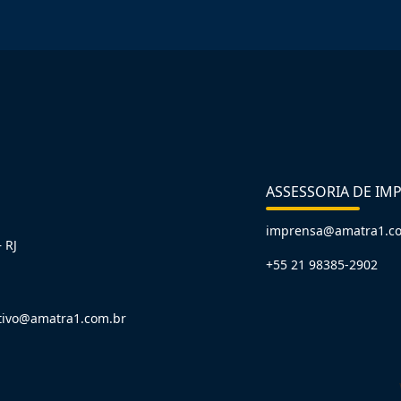
ASSESSORIA DE IM
imprensa@amatra1.c
 RJ
+55 21 98385-2902
tivo@amatra1.com.br