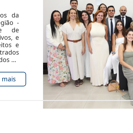
dos da
gião -
de de
ivos, e
itos e
rados
ados do
 mais