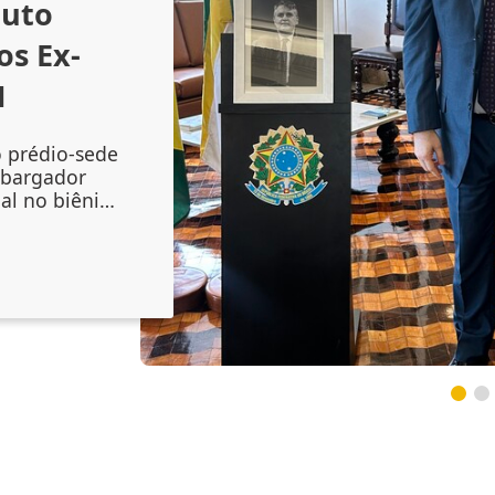
outo
os Ex-
1
o prédio-sede
mbargador
al no biênio
amento do
 Augusto
onal no
inta-feira
lenidade
do mag