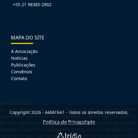
+55 21 98385-2902
MAPA DO SITE
A Associação
Notícias
Publicações
Convênios
Contato
We use cookies
We use cookies on our website. Some of them are essential for the
Copyright 2026 - AMATRA1 - Todos os direitos reservados.
operation of the site, while others help us to improve this site and
Política de Privacidade
the user experience (tracking cookies). You can decide for yourself
whether you want to allow cookies or not. Please note that if you
reject them, you may not be able to use all the functionalities of