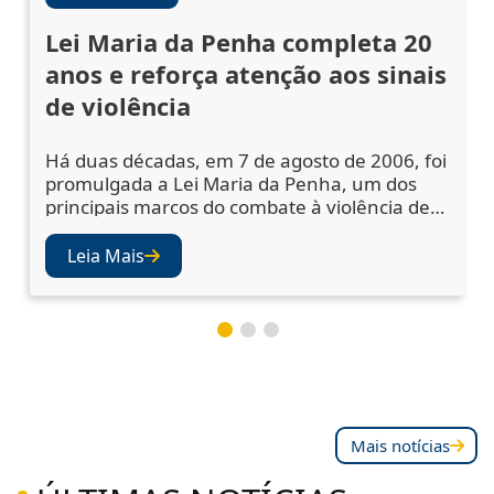
Lei Maria da Penha completa 20
anos e reforça atenção aos sinais
de violência
Há duas décadas, em 7 de agosto de 2006, foi
promulgada a Lei Maria da Penha, um dos
principais marcos do combate à violência de
gênero no Brasil. A legislação ampliou os
mecanismos de prevenção, acolhimento das
Leia Mais
vítimas e punição dos agressores, mas
também abriu os olhos da sociedade e das
instituições para a importância de se atentar
aos sinais de violência. Juízes e desembargad
Mais notícias