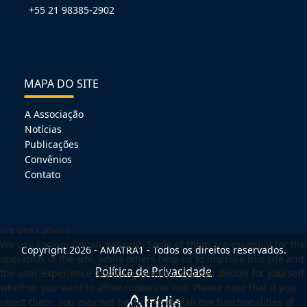
+55 21 98385-2902
MAPA DO SITE
A Associação
Notícias
Publicações
Convênios
Contato
We use cookies
We use cookies on our website. Some of them are essential for the
Copyright 2026 - AMATRA1 - Todos os direitos reservados.
operation of the site, while others help us to improve this site and
Política de Privacidade
the user experience (tracking cookies). You can decide for yourself
whether you want to allow cookies or not. Please note that if you
reject them, you may not be able to use all the functionalities of