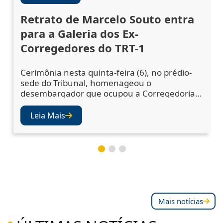
Retrato de Marcelo Souto entra
para a Galeria dos Ex-
Corregedores do TRT-1
Cerimônia nesta quinta-feira (6), no prédio-
sede do Tribunal, homenageou o
desembargador que ocupou a Corregedoria
Regional no biênio 2023/2025 A cerimônia de
descerramento do retrato do desembargador
Leia Mais
Marcelo Augusto Souto de Oliveira,
corregedor regional no biênio 2023/2025,
ocorreu nesta quinta-feira (6), no Salão Nobre
do TRT-1. A solenidade confirmou a inclusão
da fotografia do magistr
Mais notícias