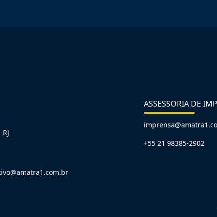
ASSESSORIA DE IM
imprensa@amatra1.c
 RJ
+55 21 98385-2902
tivo@amatra1.com.br