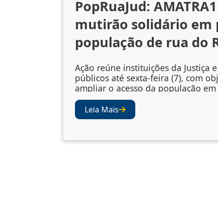
PopRuaJud: AMATRA1 
mutirão solidário em 
população de rua do 
Ação reúne instituições da Justiça 
públicos até sexta-feira (7), com ob
ampliar o acesso da população em 
rua a serviços essenciais A abertura
edição do PopRuaJud-Rio reuniu
Leia Mais
representantes do sistema de Justi
órgãos públicos nesta quarta-feira 
externa da Catedral Metropolitana
Sebastião, no Centro do Rio, para