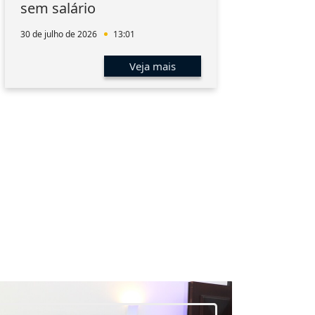
sem salário
em v
afr
30 de julho de 2026
13:01
29 de 
Veja mais