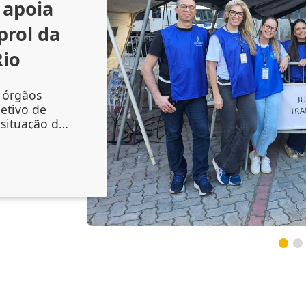
apoia
prol da
Rio
e órgãos
jetivo de
situação de
 da 5ª
ça e de
(5), na área
 de São