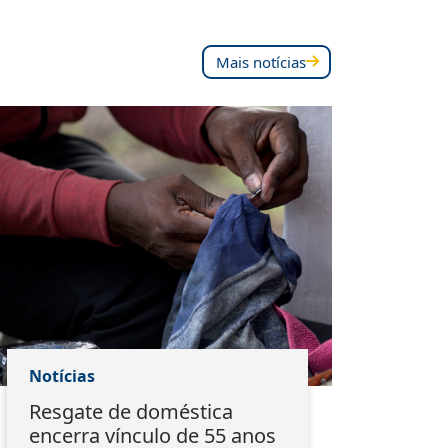
Mais notícias
Notícias
Notí
Resgate de doméstica
‘Arr
encerra vínculo de 55 anos
Fór