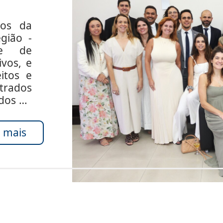
dos da
gião -
de de
ivos, e
itos e
rados
ados do
 mais