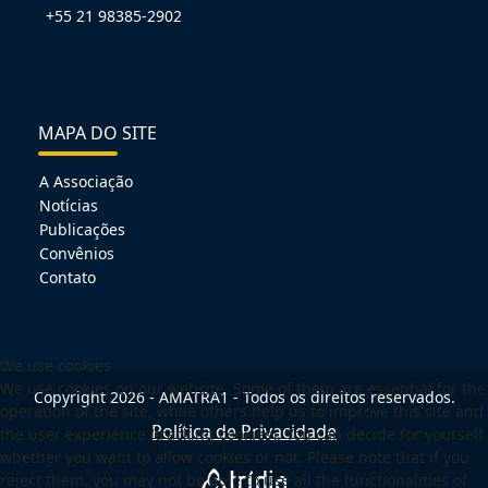
+55 21 98385-2902
MAPA DO SITE
A Associação
Notícias
Publicações
Convênios
Contato
We use cookies
We use cookies on our website. Some of them are essential for the
Copyright 2026 - AMATRA1 - Todos os direitos reservados.
operation of the site, while others help us to improve this site and
Política de Privacidade
the user experience (tracking cookies). You can decide for yourself
whether you want to allow cookies or not. Please note that if you
reject them, you may not be able to use all the functionalities of