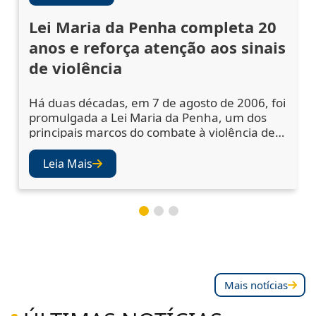
Lei Maria da Penha completa 20
anos e reforça atenção aos sinais
de violência
Há duas décadas, em 7 de agosto de 2006, foi
promulgada a Lei Maria da Penha, um dos
principais marcos do combate à violência de
gênero no Brasil. A legislação ampliou os
mecanismos de prevenção, acolhimento das
Leia Mais
vítimas e punição dos agressores, mas
também abriu os olhos da sociedade e das
instituições para a importância de se atentar
aos sinais de violência. Juízes e desembargad
Mais notícias