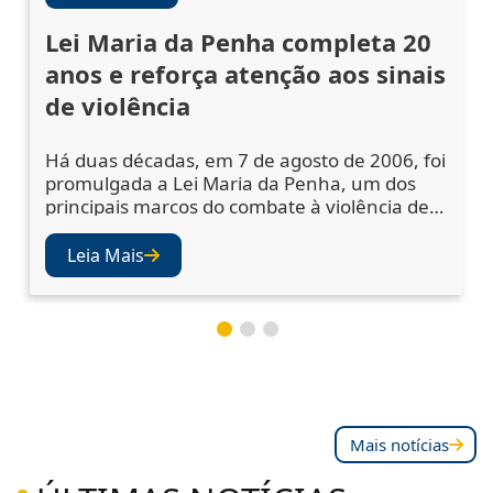
Lei Maria da Penha completa 20
anos e reforça atenção aos sinais
de violência
Há duas décadas, em 7 de agosto de 2006, foi
promulgada a Lei Maria da Penha, um dos
principais marcos do combate à violência de
gênero no Brasil. A legislação ampliou os
mecanismos de prevenção, acolhimento das
Leia Mais
vítimas e punição dos agressores, mas
também abriu os olhos da sociedade e das
instituições para a importância de se atentar
aos sinais de violência. Juízes e desembargad
Mais notícias