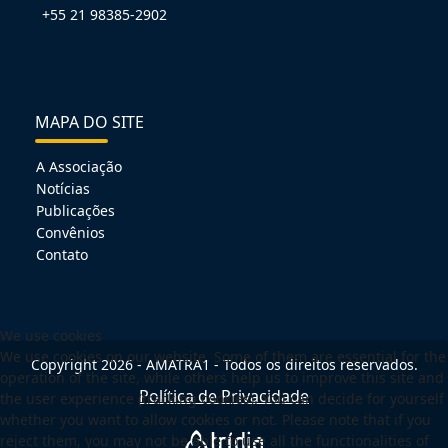
+55 21 98385-2902
MAPA DO SITE
A Associação
Notícias
Publicações
Convênios
Contato
We use cookies
We use cookies on our website. Some of them are essential for the
Copyright 2026 - AMATRA1 - Todos os direitos reservados.
operation of the site, while others help us to improve this site and
Política de Privacidade
the user experience (tracking cookies). You can decide for yourself
whether you want to allow cookies or not. Please note that if you
reject them, you may not be able to use all the functionalities of