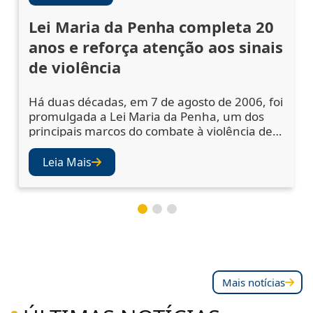
Lei Maria da Penha completa 20
anos e reforça atenção aos sinais
de violência
Há duas décadas, em 7 de agosto de 2006, foi
promulgada a Lei Maria da Penha, um dos
principais marcos do combate à violência de
gênero no Brasil. A legislação ampliou os
mecanismos de prevenção, acolhimento das
Leia Mais
vítimas e punição dos agressores, mas
também abriu os olhos da sociedade e das
instituições para a importância de se atentar
aos sinais de violência. Juízes e desembargad
Mais notícias