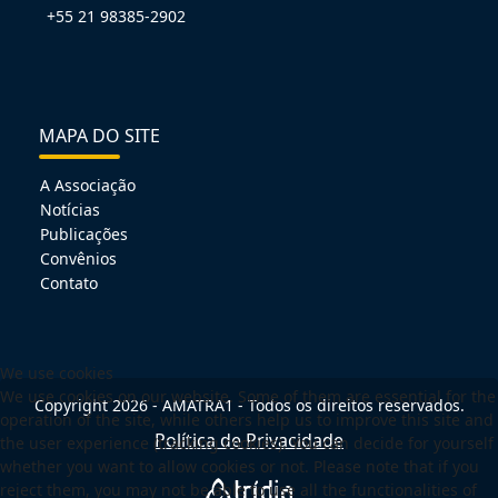
+55 21 98385-2902
MAPA DO SITE
A Associação
Notícias
Publicações
Convênios
Contato
We use cookies
We use cookies on our website. Some of them are essential for the
Copyright 2026 - AMATRA1 - Todos os direitos reservados.
operation of the site, while others help us to improve this site and
Política de Privacidade
the user experience (tracking cookies). You can decide for yourself
whether you want to allow cookies or not. Please note that if you
reject them, you may not be able to use all the functionalities of