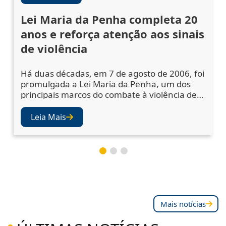
Lei Maria da Penha completa 20
anos e reforça atenção aos sinais
de violência
Há duas décadas, em 7 de agosto de 2006, foi
promulgada a Lei Maria da Penha, um dos
principais marcos do combate à violência de
gênero no Brasil. A legislação ampliou os
mecanismos de prevenção, acolhimento das
Leia Mais
vítimas e punição dos agressores, mas
também abriu os olhos da sociedade e das
instituições para a importância de se atentar
aos sinais de violência. Juízes e desembargad
Mais notícias