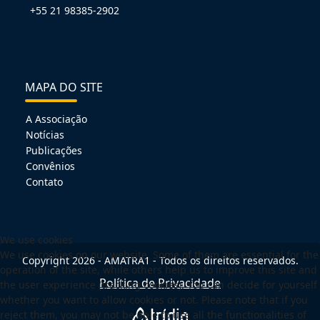
+55 21 98385-2902
MAPA DO SITE
A Associação
Notícias
Publicações
Convênios
Contato
We use cookies
We use cookies on our website. Some of them are essential for the
Copyright 2026 - AMATRA1 - Todos os direitos reservados.
operation of the site, while others help us to improve this site and
Política de Privacidade
the user experience (tracking cookies). You can decide for yourself
whether you want to allow cookies or not. Please note that if you
reject them, you may not be able to use all the functionalities of