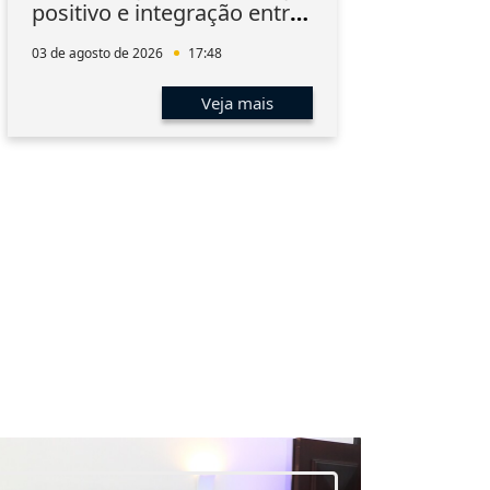
positivo e integração entre
Inn
os associados
03 de agosto de 2026
17:48
03 de 
Veja mais