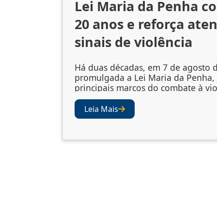
Lei Maria da Penha c
20 anos e reforça ate
sinais de violência
Há duas décadas, em 7 de agosto d
promulgada a Lei Maria da Penha,
principais marcos do combate à vio
gênero no Brasil. A legislação amp
mecanismos de prevenção, acolhi
Leia Mais
vítimas e punição dos agressores
abriu os olhos da sociedade e das i
para a importância de se atentar ao
violência. Juízes e desembargad