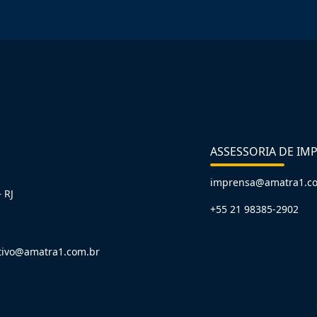
ASSESSORIA DE IM
imprensa@amatra1.c
 RJ
+55 21 98385-2902
tivo@amatra1.com.br