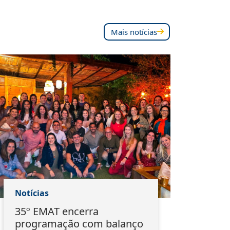
Mais notícias
Notícias
Notí
35º EMAT encerra
Ass
programação com balanço
mar