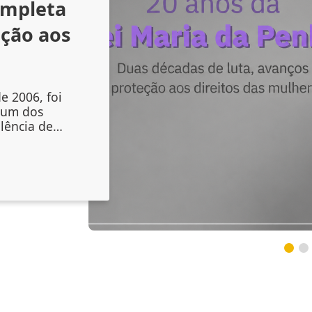
ompleta
nção aos
e 2006, foi
 um dos
lência de
liou os
mento das
, mas também
nstituições
s sinais de