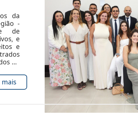
dos da
gião -
de de
ivos, e
itos e
rados
ados do
 mais