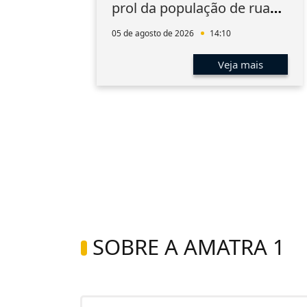
prol da população de rua
do Rio
05 de agosto de 2026
14:10
s
Veja mais
SOBRE A AMATRA 1