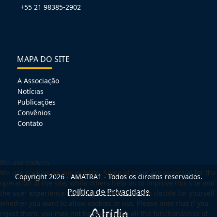
+55 21 98385-2902
MAPA DO SITE
A Associação
Notícias
Publicações
Convênios
Contato
We use cookies
We use cookies on our website. Some of them are essential for the
Copyright 2026 - AMATRA1 - Todos os direitos reservados.
operation of the site, while others help us to improve this site and
Política de Privacidade
the user experience (tracking cookies). You can decide for yourself
whether you want to allow cookies or not. Please note that if you
reject them, you may not be able to use all the functionalities of