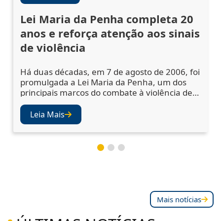
Lei Maria da Penha completa 20
anos e reforça atenção aos sinais
de violência
Há duas décadas, em 7 de agosto de 2006, foi
promulgada a Lei Maria da Penha, um dos
principais marcos do combate à violência de
gênero no Brasil. A legislação ampliou os
mecanismos de prevenção, acolhimento das
Leia Mais
vítimas e punição dos agressores, mas
também abriu os olhos da sociedade e das
instituições para a importância de se atentar
aos sinais de violência. Juízes e desembargad
Mais notícias