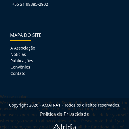
+55 21 98385-2902
MAPA DO SITE
A Associação
Notícias
Publicações
Convênios
Contato
We use cookies
We use cookies on our website. Some of them are essential for the
Copyright 2026 - AMATRA1 - Todos os direitos reservados.
operation of the site, while others help us to improve this site and
Política de Privacidade
the user experience (tracking cookies). You can decide for yourself
whether you want to allow cookies or not. Please note that if you
reject them, you may not be able to use all the functionalities of