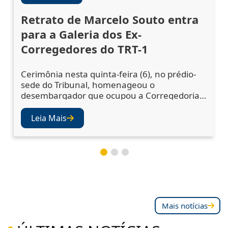
Retrato de Marcelo Souto entra
para a Galeria dos Ex-
Corregedores do TRT-1
Cerimônia nesta quinta-feira (6), no prédio-
sede do Tribunal, homenageou o
desembargador que ocupou a Corregedoria
Regional no biênio 2023/2025 A cerimônia de
descerramento do retrato do desembargador
Leia Mais
Marcelo Augusto Souto de Oliveira,
corregedor regional no biênio 2023/2025,
ocorreu nesta quinta-feira (6), no Salão Nobre
do TRT-1. A solenidade confirmou a inclusão
da fotografia do magistr
Mais notícias