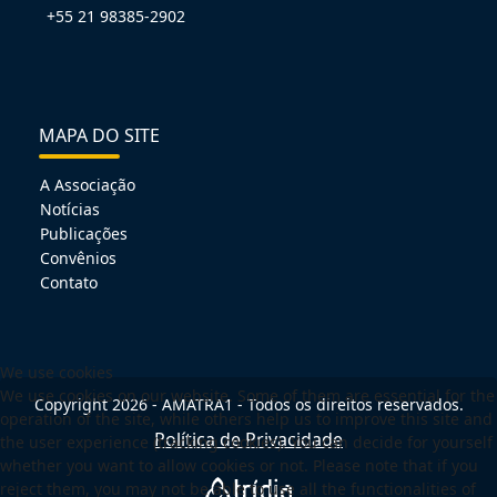
+55 21 98385-2902
MAPA DO SITE
A Associação
Notícias
Publicações
Convênios
Contato
We use cookies
We use cookies on our website. Some of them are essential for the
Copyright 2026 - AMATRA1 - Todos os direitos reservados.
operation of the site, while others help us to improve this site and
Política de Privacidade
the user experience (tracking cookies). You can decide for yourself
whether you want to allow cookies or not. Please note that if you
reject them, you may not be able to use all the functionalities of