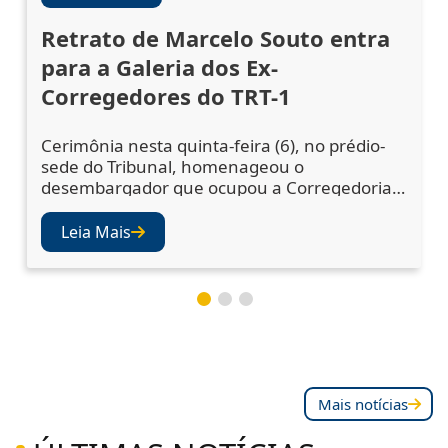
Retrato de Marcelo Souto entra
para a Galeria dos Ex-
Corregedores do TRT-1
Cerimônia nesta quinta-feira (6), no prédio-
sede do Tribunal, homenageou o
desembargador que ocupou a Corregedoria
Regional no biênio 2023/2025 A cerimônia de
descerramento do retrato do desembargador
Leia Mais
Marcelo Augusto Souto de Oliveira,
corregedor regional no biênio 2023/2025,
ocorreu nesta quinta-feira (6), no Salão Nobre
do TRT-1. A solenidade confirmou a inclusão
da fotografia do magistr
Mais notícias