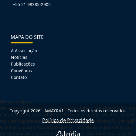
+55 21 98385-2902
MAPA DO SITE
A Associação
Notícias
Publicações
Convênios
Contato
We use cookies
We use cookies on our website. Some of them are essential for the
Copyright 2026 - AMATRA1 - Todos os direitos reservados.
operation of the site, while others help us to improve this site and
Política de Privacidade
the user experience (tracking cookies). You can decide for yourself
whether you want to allow cookies or not. Please note that if you
reject them, you may not be able to use all the functionalities of