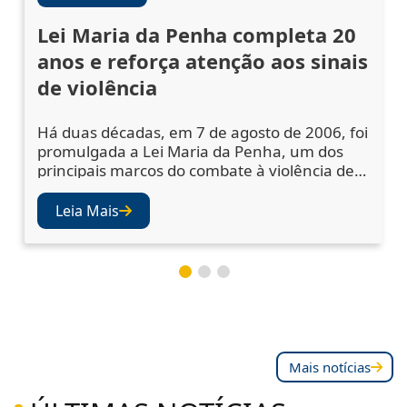
Lei Maria da Penha completa 20
anos e reforça atenção aos sinais
de violência
Há duas décadas, em 7 de agosto de 2006, foi
promulgada a Lei Maria da Penha, um dos
principais marcos do combate à violência de
gênero no Brasil. A legislação ampliou os
mecanismos de prevenção, acolhimento das
Leia Mais
vítimas e punição dos agressores, mas
também abriu os olhos da sociedade e das
instituições para a importância de se atentar
aos sinais de violência. Juízes e desembargad
Mais notícias