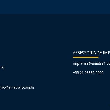
ASSESSORIA DE IM
imprensa@amatra1.c
 RJ
+55 21 98385-2902
tivo@amatra1.com.br