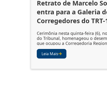
Retrato de Marcelo S
entra para a Galeria d
Corregedores do TRT-
Cerimônia nesta quinta-feira (6), n
do Tribunal, homenageou o dese
que ocupou a Corregedoria Region
2023/2025 A cerimônia de descerr
retrato do desembargador Marcelo
Leia Mais
Souto de Oliveira, corregedor regi
biênio 2023/2025, ocorreu nesta qu
(6), no Salão Nobre do TRT-1. A so
confirmou a inclusão da fotografia