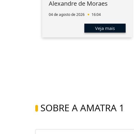
aúde
Alexandre de Moraes
a
04 de agosto de 2026
16:04
s
Veja mais
SOBRE A AMATRA 1