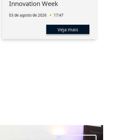
Innovation Week
hum
men
03 de agosto de 2026
17:47
01 de 
Veja mais