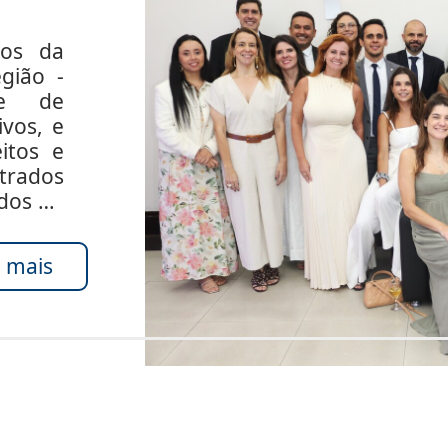
dos da
gião -
de de
ivos, e
itos e
rados
ados do
 mais