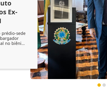
outo
os Ex-
1
o prédio-sede
mbargador
al no biênio
amento do
 Augusto
onal no
inta-feira
lenidade
 do magistr