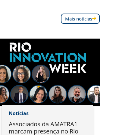
Mais notícias
Notícias
Notí
Associados da AMATRA1
Do 
marcam presença no Rio
EMA