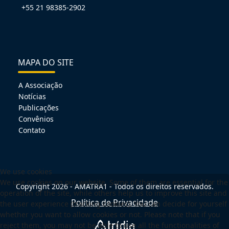
+55 21 98385-2902
MAPA DO SITE
A Associação
Notícias
Publicações
Convênios
Contato
We use cookies
We use cookies on our website. Some of them are essential for the
Copyright 2026 - AMATRA1 - Todos os direitos reservados.
operation of the site, while others help us to improve this site and
Política de Privacidade
the user experience (tracking cookies). You can decide for yourself
whether you want to allow cookies or not. Please note that if you
reject them, you may not be able to use all the functionalities of