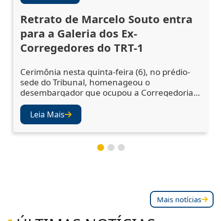
Retrato de Marcelo Souto entra
para a Galeria dos Ex-
Corregedores do TRT-1
Cerimônia nesta quinta-feira (6), no prédio-
sede do Tribunal, homenageou o
desembargador que ocupou a Corregedoria
Regional no biênio 2023/2025 A cerimônia de
descerramento do retrato do desembargador
Leia Mais
Marcelo Augusto Souto de Oliveira,
corregedor regional no biênio 2023/2025,
ocorreu nesta quinta-feira (6), no Salão Nobre
do TRT-1. A solenidade confirmou a inclusão
da fotografia do magistr
Mais notícias