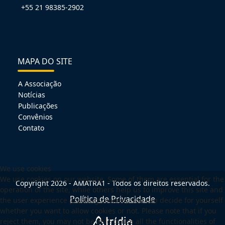
+55 21 98385-2902
MAPA DO SITE
A Associação
Notícias
Publicações
Convênios
Contato
We use cookies
We use cookies on our website. Some of them are essential for the
Copyright 2026 - AMATRA1 - Todos os direitos reservados.
operation of the site, while others help us to improve this site and
Política de Privacidade
the user experience (tracking cookies). You can decide for yourself
whether you want to allow cookies or not. Please note that if you
reject them, you may not be able to use all the functionalities of