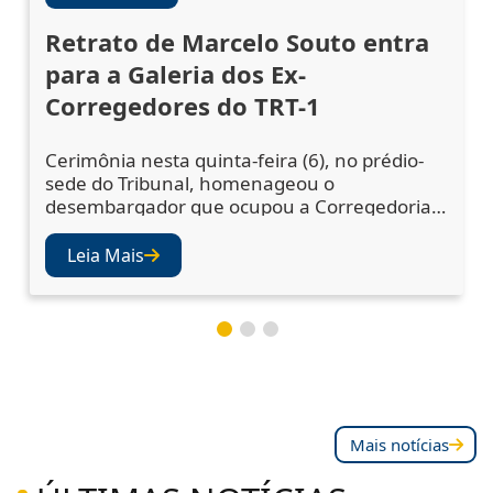
Retrato de Marcelo Souto entra
para a Galeria dos Ex-
Corregedores do TRT-1
Cerimônia nesta quinta-feira (6), no prédio-
sede do Tribunal, homenageou o
desembargador que ocupou a Corregedoria
Regional no biênio 2023/2025 A cerimônia de
descerramento do retrato do desembargador
Leia Mais
Marcelo Augusto Souto de Oliveira,
corregedor regional no biênio 2023/2025,
ocorreu nesta quinta-feira (6), no Salão Nobre
do TRT-1. A solenidade confirmou a inclusão
da fotografia do magistr
Mais notícias