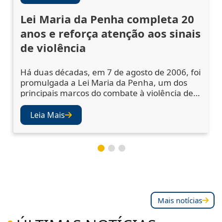
Lei Maria da Penha completa 20
anos e reforça atenção aos sinais
de violência
Há duas décadas, em 7 de agosto de 2006, foi
promulgada a Lei Maria da Penha, um dos
principais marcos do combate à violência de
gênero no Brasil. A legislação ampliou os
mecanismos de prevenção, acolhimento das
Leia Mais
vítimas e punição dos agressores, mas
também abriu os olhos da sociedade e das
instituições para a importância de se atentar
aos sinais de violência. Juízes e desembargad
Mais notícias