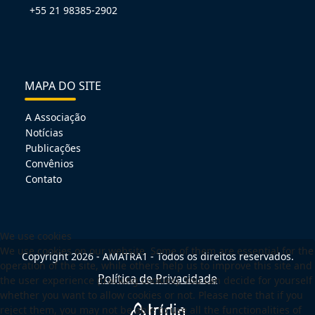
+55 21 98385-2902
MAPA DO SITE
A Associação
Notícias
Publicações
Convênios
Contato
We use cookies
We use cookies on our website. Some of them are essential for the
Copyright 2026 - AMATRA1 - Todos os direitos reservados.
operation of the site, while others help us to improve this site and
Política de Privacidade
the user experience (tracking cookies). You can decide for yourself
whether you want to allow cookies or not. Please note that if you
reject them, you may not be able to use all the functionalities of