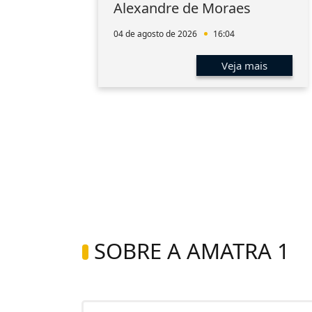
aúde
Alexandre de Moraes
a
04 de agosto de 2026
16:04
s
Veja mais
SOBRE A AMATRA 1