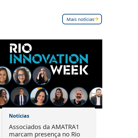
Mais notícias
Notícias
Notí
Associados da AMATRA1
Do 
marcam presença no Rio
EMA