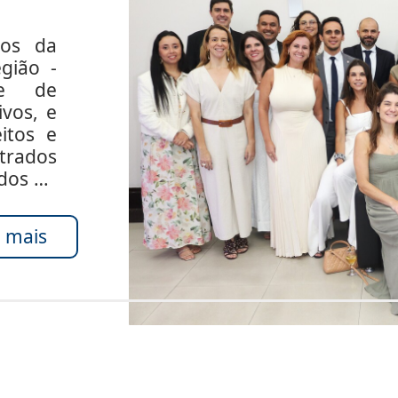
dos da
gião -
de de
ivos, e
itos e
rados
ados do
 mais