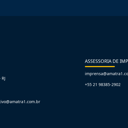
ASSESSORIA DE IM
imprensa@amatra1.c
 RJ
+55 21 98385-2902
tivo@amatra1.com.br