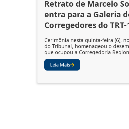
Retrato de Marcelo S
entra para a Galeria d
Corregedores do TRT-
Cerimônia nesta quinta-feira (6), n
do Tribunal, homenageou o dese
que ocupou a Corregedoria Region
2023/2025 A cerimônia de descerr
retrato do desembargador Marcelo
Leia Mais
Souto de Oliveira, corregedor regi
biênio 2023/2025, ocorreu nesta qu
(6), no Salão Nobre do TRT-1. A so
confirmou a inclusão da fotografia