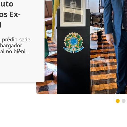
outo
os Ex-
1
o prédio-sede
mbargador
al no biênio
amento do
 Augusto
onal no
inta-feira
lenidade
 do magistr