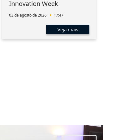
Innovation Week
hum
men
03 de agosto de 2026
17:47
01 de 
Veja mais