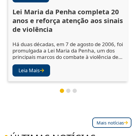
Lei Maria da Penha completa 20
anos e reforça atenção aos sinais
de violência
Há duas décadas, em 7 de agosto de 2006, foi
promulgada a Lei Maria da Penha, um dos
principais marcos do combate à violência de
gênero no Brasil. A legislação ampliou os
mecanismos de prevenção, acolhimento das
Leia Mais
vítimas e punição dos agressores, mas
também abriu os olhos da sociedade e das
instituições para a importância de se atentar
aos sinais de violência. Juízes e desembargad
Mais notícias