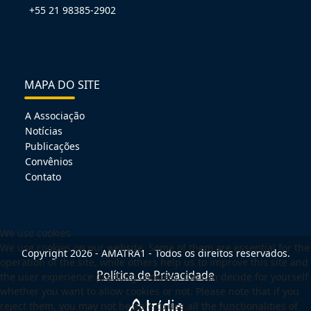
+55 21 98385-2902
MAPA DO SITE
A Associação
Notícias
Publicações
Convênios
Contato
We use cookies
We use cookies on our website. Some of them are essential for the
Copyright 2026 - AMATRA1 - Todos os direitos reservados.
operation of the site, while others help us to improve this site and
Política de Privacidade
the user experience (tracking cookies). You can decide for yourself
whether you want to allow cookies or not. Please note that if you
reject them, you may not be able to use all the functionalities of