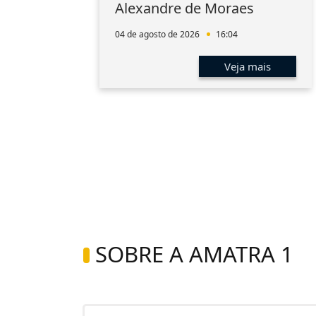
aúde
Alexandre de Moraes
a
04 de agosto de 2026
16:04
s
Veja mais
SOBRE A AMATRA 1