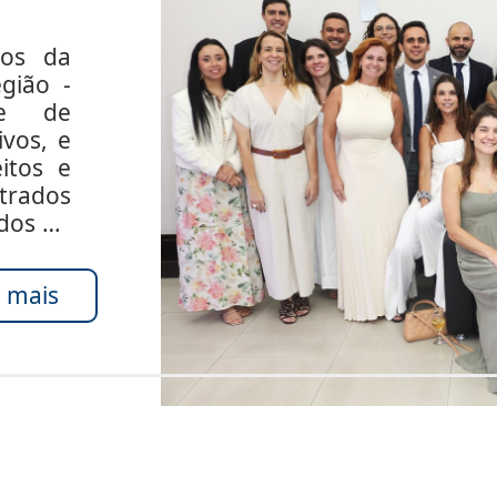
dos da
gião -
de de
ivos, e
itos e
rados
ados do
 mais