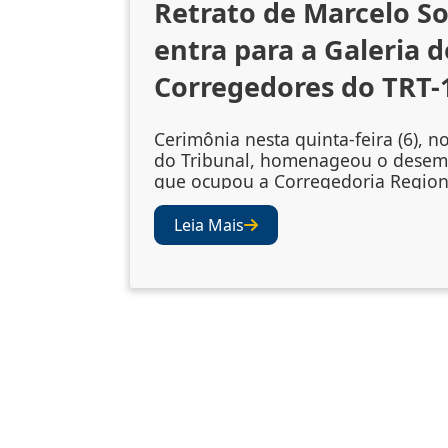
Retrato de Marcelo S
entra para a Galeria d
Corregedores do TRT-
Cerimônia nesta quinta-feira (6), n
do Tribunal, homenageou o dese
que ocupou a Corregedoria Region
2023/2025 A cerimônia de descerr
retrato do desembargador Marcelo
Leia Mais
Souto de Oliveira, corregedor regi
biênio 2023/2025, ocorreu nesta qu
(6), no Salão Nobre do TRT-1. A so
confirmou a inclusão da fotografia