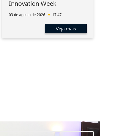
Innovation Week
hum
men
03 de agosto de 2026
17:47
01 de 
Veja mais