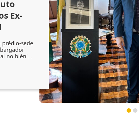
outo
os Ex-
1
o prédio-sede
mbargador
al no biênio
amento do
 Augusto
onal no
inta-feira
lenidade
 do magistr