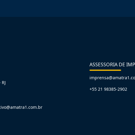
ASSESSORIA DE IM
imprensa@amatra1.c
 RJ
+55 21 98385-2902
tivo@amatra1.com.br