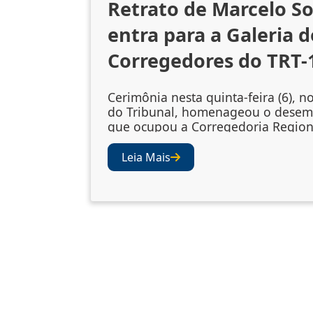
Retrato de Marcelo S
entra para a Galeria d
Corregedores do TRT-
Cerimônia nesta quinta-feira (6), n
do Tribunal, homenageou o dese
que ocupou a Corregedoria Region
2023/2025 A cerimônia de descerr
retrato do desembargador Marcelo
Leia Mais
Souto de Oliveira, corregedor regi
biênio 2023/2025, ocorreu nesta qu
(6), no Salão Nobre do TRT-1. A so
confirmou a inclusão da fotografia