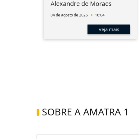
aúde
Alexandre de Moraes
a
04 de agosto de 2026
16:04
s
Veja mais
SOBRE A AMATRA 1