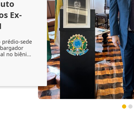
outo
os Ex-
1
o prédio-sede
mbargador
al no biênio
amento do
 Augusto
onal no
inta-feira
lenidade
 do magistr