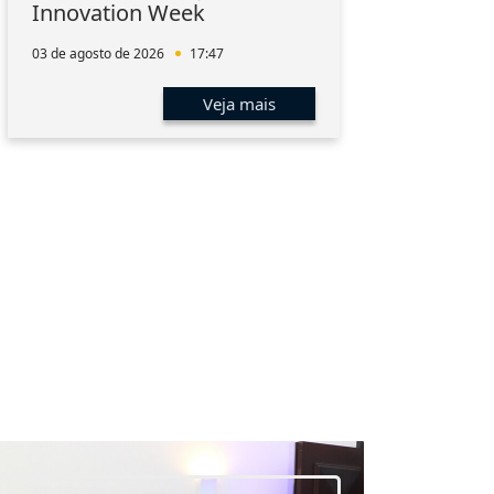
Innovation Week
hum
men
03 de agosto de 2026
17:47
01 de 
Veja mais