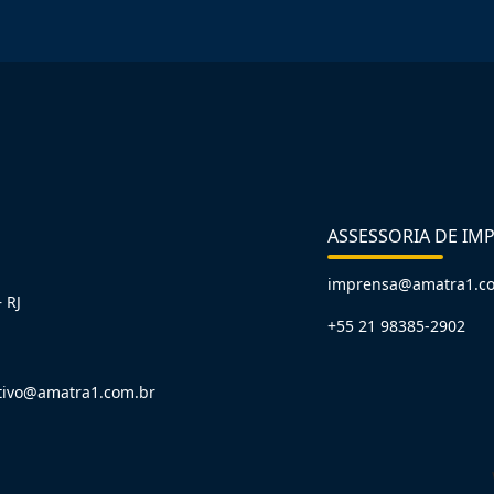
ASSESSORIA DE IM
imprensa@amatra1.c
 RJ
+55 21 98385-2902
tivo@amatra1.com.br