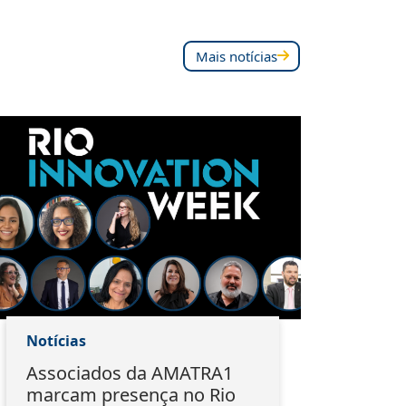
Mais notícias
Notícias
Notí
Associados da AMATRA1
Do 
marcam presença no Rio
EMA