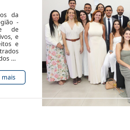
dos da
gião -
de de
ivos, e
itos e
rados
ados do
 mais