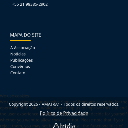
+55 21 98385-2902
MAPA DO SITE
A Associação
Notícias
Publicações
Convênios
Contato
We use cookies
We use cookies on our website. Some of them are essential for the
Copyright 2026 - AMATRA1 - Todos os direitos reservados.
operation of the site, while others help us to improve this site and
Política de Privacidade
the user experience (tracking cookies). You can decide for yourself
whether you want to allow cookies or not. Please note that if you
reject them, you may not be able to use all the functionalities of