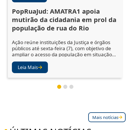
PopRuaJud: AMATRA1 apoia
mutirão da cidadania em prol da
população de rua do Rio
Ação reúne instituições da Justiça e órgãos
públicos até sexta-feira (7), com objetivo de
ampliar o acesso da população em situação
de rua a serviços essenciais A abertura da 5ª
edição do PopRuaJud-Rio reuniu
Leia Mais
representantes do sistema de Justiça e de
órgãos públicos nesta quarta-feira (5), na
área externa da Catedral Metropolitana de
São Sebastião, no Centro do Rio, para
Mais notícias