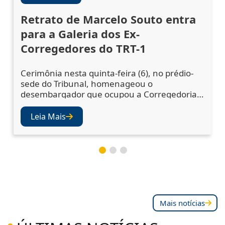
Retrato de Marcelo Souto entra
para a Galeria dos Ex-
Corregedores do TRT-1
Cerimônia nesta quinta-feira (6), no prédio-
sede do Tribunal, homenageou o
desembargador que ocupou a Corregedoria
Regional no biênio 2023/2025 A cerimônia de
descerramento do retrato do desembargador
Leia Mais
Marcelo Augusto Souto de Oliveira,
corregedor regional no biênio 2023/2025,
ocorreu nesta quinta-feira (6), no Salão Nobre
do TRT-1. A solenidade confirmou a inclusão
da fotografia do magistr
Mais notícias