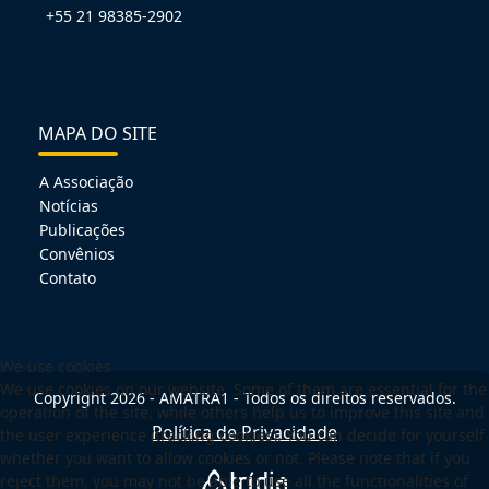
+55 21 98385-2902
MAPA DO SITE
A Associação
Notícias
Publicações
Convênios
Contato
We use cookies
We use cookies on our website. Some of them are essential for the
Copyright 2026 - AMATRA1 - Todos os direitos reservados.
operation of the site, while others help us to improve this site and
Política de Privacidade
the user experience (tracking cookies). You can decide for yourself
whether you want to allow cookies or not. Please note that if you
reject them, you may not be able to use all the functionalities of