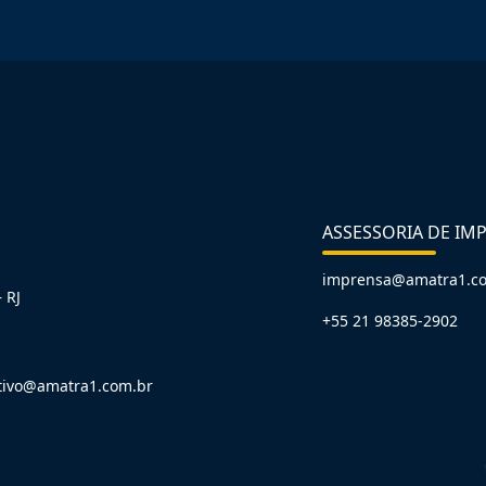
ASSESSORIA DE IM
imprensa@amatra1.c
 RJ
+55 21 98385-2902
tivo@amatra1.com.br