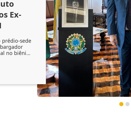
outo
os Ex-
1
o prédio-sede
mbargador
al no biênio
amento do
 Augusto
onal no
inta-feira
lenidade
do mag