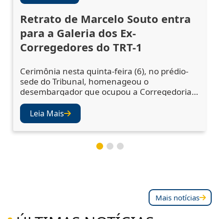
Retrato de Marcelo Souto entra
para a Galeria dos Ex-
Corregedores do TRT-1
Cerimônia nesta quinta-feira (6), no prédio-
sede do Tribunal, homenageou o
desembargador que ocupou a Corregedoria
Regional no biênio 2023/2025 A cerimônia de
descerramento do retrato do desembargador
Leia Mais
Marcelo Augusto Souto de Oliveira,
corregedor regional no biênio 2023/2025,
ocorreu nesta quinta-feira (6), no Salão Nobre
do TRT-1. A solenidade confirmou a inclusão
da fotografia do magistr
Mais notícias