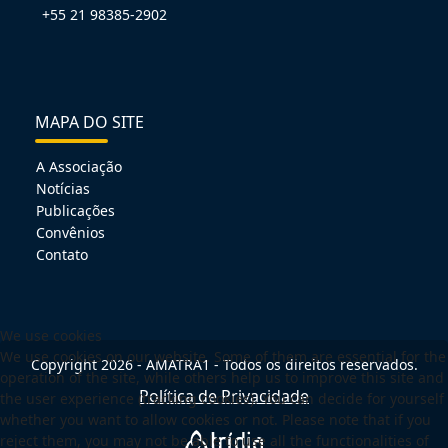
+55 21 98385-2902
MAPA DO SITE
A Associação
Notícias
Publicações
Convênios
Contato
We use cookies
We use cookies on our website. Some of them are essential for the
Copyright 2026 - AMATRA1 - Todos os direitos reservados.
operation of the site, while others help us to improve this site and
Política de Privacidade
the user experience (tracking cookies). You can decide for yourself
whether you want to allow cookies or not. Please note that if you
reject them, you may not be able to use all the functionalities of