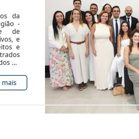
dos da
gião -
de de
ivos, e
itos e
rados
ados do
 mais