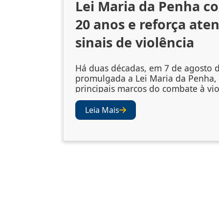
Lei Maria da Penha c
20 anos e reforça ate
sinais de violência
Há duas décadas, em 7 de agosto d
promulgada a Lei Maria da Penha,
principais marcos do combate à vio
gênero no Brasil. A legislação amp
mecanismos de prevenção, acolhi
Leia Mais
vítimas e punição dos agressores
abriu os olhos da sociedade e das i
para a importância de se atentar ao
violência. Juízes e desembargad