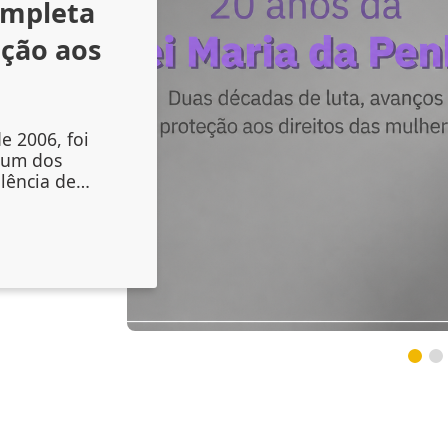
ompleta
nção aos
e 2006, foi
 um dos
lência de
liou os
mento das
, mas também
nstituições
s sinais de