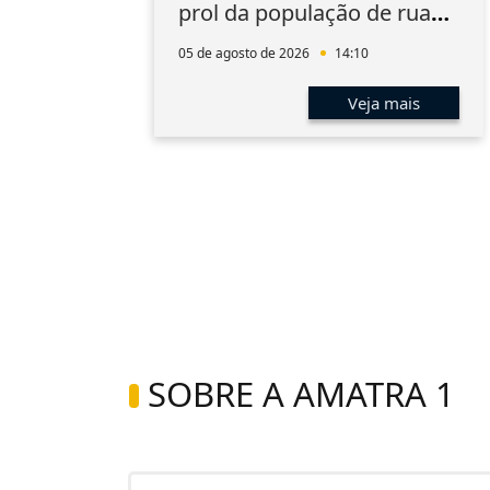
prol da população de rua
do Rio
05 de agosto de 2026
14:10
s
Veja mais
SOBRE A AMATRA 1