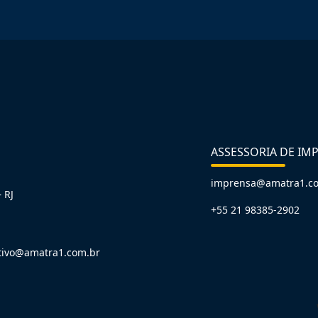
ASSESSORIA DE IM
imprensa@amatra1.c
 RJ
+55 21 98385-2902
tivo@amatra1.com.br