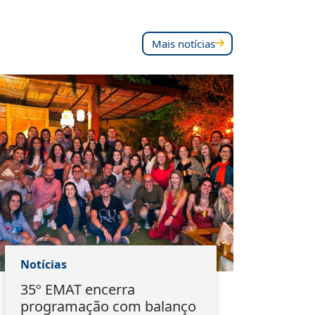
Mais notícias
Notícias
Notí
35º EMAT encerra
Ass
programação com balanço
mar