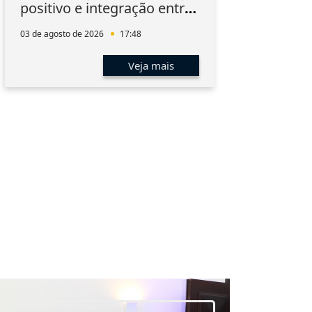
positivo e integração entre
Inn
os associados
03 de agosto de 2026
17:48
03 de 
Veja mais