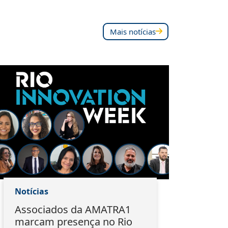
Mais notícias
Notícias
Notí
Associados da AMATRA1
Do 
marcam presença no Rio
EMA