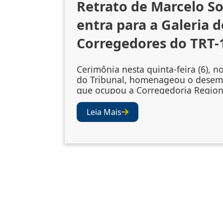
Retrato de Marcelo S
entra para a Galeria d
Corregedores do TRT-
Cerimônia nesta quinta-feira (6), n
do Tribunal, homenageou o dese
que ocupou a Corregedoria Region
2023/2025 A cerimônia de descerr
retrato do desembargador Marcelo
Leia Mais
Souto de Oliveira, corregedor regi
biênio 2023/2025, ocorreu nesta qu
(6), no Salão Nobre do TRT-1. A so
confirmou a inclusão da fotografia