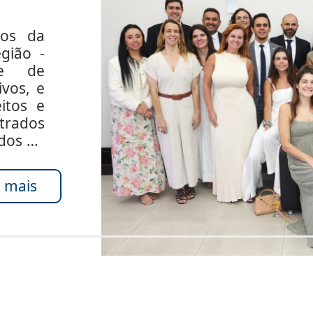
dos da
gião -
de de
ivos, e
itos e
rados
ados do
 mais