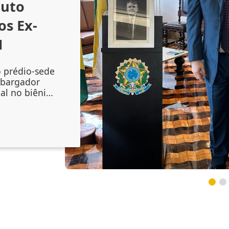
outo
os Ex-
1
o prédio-sede
mbargador
al no biênio
amento do
 Augusto
onal no
inta-feira
lenidade
 do magistr