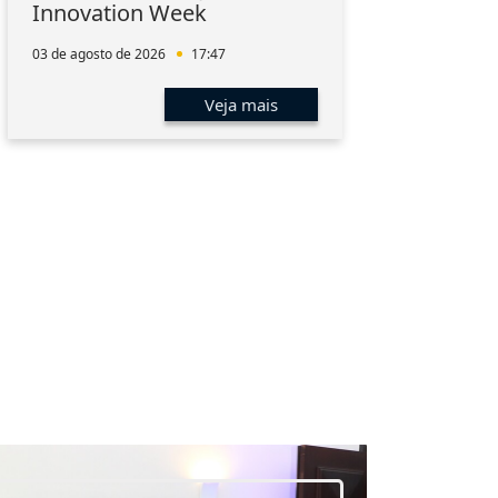
Innovation Week
hum
men
03 de agosto de 2026
17:47
01 de 
Veja mais