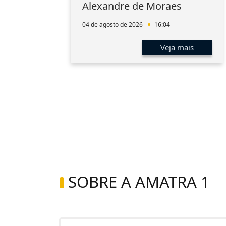
aúde
Alexandre de Moraes
a
04 de agosto de 2026
16:04
s
Veja mais
SOBRE A AMATRA 1