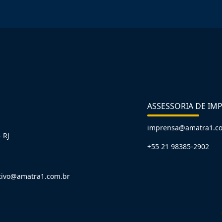
ASSESSORIA DE IM
imprensa@amatra1.c
 RJ
+55 21 98385-2902
tivo@amatra1.com.br