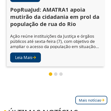
PopRuaJud: AMATRA1 apoia
mutirão da cidadania em prol da
população de rua do Rio
Ação reúne instituições da Justiça e órgãos
públicos até sexta-feira (7), com objetivo de
ampliar o acesso da população em situação
de rua a serviços essenciais A abertura da 5ª
edição do PopRuaJud-Rio reuniu
Leia Mais
representantes do sistema de Justiça e de
órgãos públicos nesta quarta-feira (5), na
área externa da Catedral Metropolitana de
São Sebastião, no Centro do Rio, para
Mais notícias