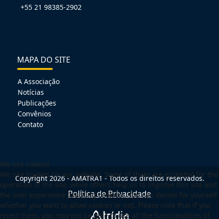
+55 21 98385-2902
MAPA DO SITE
A Associação
Notícias
Publicações
Convênios
Contato
We use cookies
We use cookies on our website. Some of them are essential for the
Copyright 2026 - AMATRA1 - Todos os direitos reservados.
operation of the site, while others help us to improve this site and
Política de Privacidade
the user experience (tracking cookies). You can decide for yourself
whether you want to allow cookies or not. Please note that if you
reject them, you may not be able to use all the functionalities of