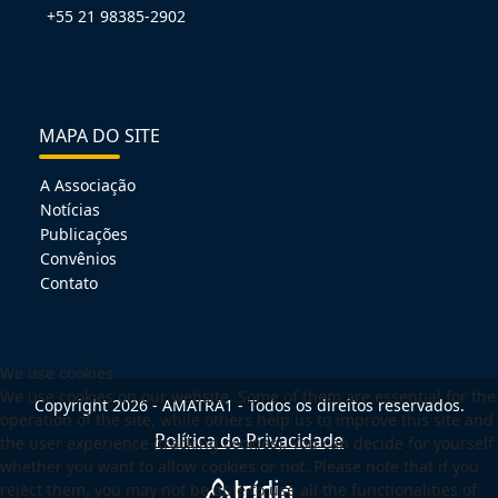
+55 21 98385-2902
MAPA DO SITE
A Associação
Notícias
Publicações
Convênios
Contato
We use cookies
We use cookies on our website. Some of them are essential for the
Copyright 2026 - AMATRA1 - Todos os direitos reservados.
operation of the site, while others help us to improve this site and
Política de Privacidade
the user experience (tracking cookies). You can decide for yourself
whether you want to allow cookies or not. Please note that if you
reject them, you may not be able to use all the functionalities of