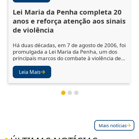
Lei Maria da Penha completa 20
anos e reforça atenção aos sinais
de violência
Há duas décadas, em 7 de agosto de 2006, foi
promulgada a Lei Maria da Penha, um dos
principais marcos do combate à violência de
gênero no Brasil. A legislação ampliou os
mecanismos de prevenção, acolhimento das
Leia Mais
vítimas e punição dos agressores, mas
também abriu os olhos da sociedade e das
instituições para a importância de se atentar
aos sinais de violência. Juízes e desembargad
Mais notícias