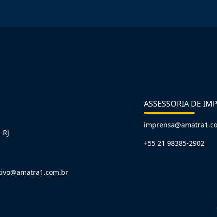
ASSESSORIA DE IM
imprensa@amatra1.c
 RJ
+55 21 98385-2902
tivo@amatra1.com.br