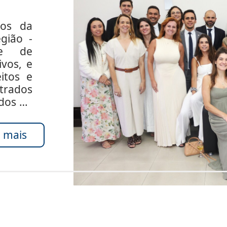
dos da
gião -
de de
ivos, e
itos e
rados
ados do
 mais