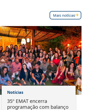
Mais notícias
Notícias
Notí
35º EMAT encerra
Ass
programação com balanço
mar