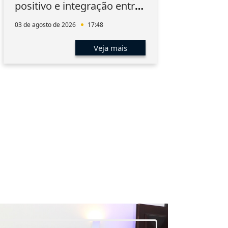
positivo e integração entre
Inn
os associados
03 de agosto de 2026
17:48
03 de 
Veja mais