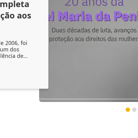
ompleta
nção aos
e 2006, foi
 um dos
lência de
liou os
mento das
, mas também
nstituições
s sinais de