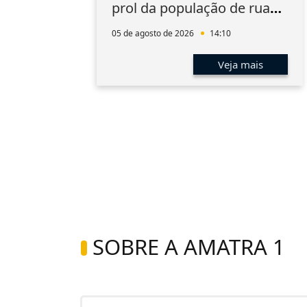
prol da população de rua
do Rio
05 de agosto de 2026
14:10
s
Veja mais
SOBRE A AMATRA 1