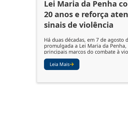
Lei Maria da Penha c
20 anos e reforça ate
sinais de violência
Há duas décadas, em 7 de agosto d
promulgada a Lei Maria da Penha,
principais marcos do combate à vio
gênero no Brasil. A legislação amp
mecanismos de prevenção, acolhi
Leia Mais
vítimas e punição dos agressores
abriu os olhos da sociedade e das i
para a importância de se atentar ao
violência. Juízes e desembargad