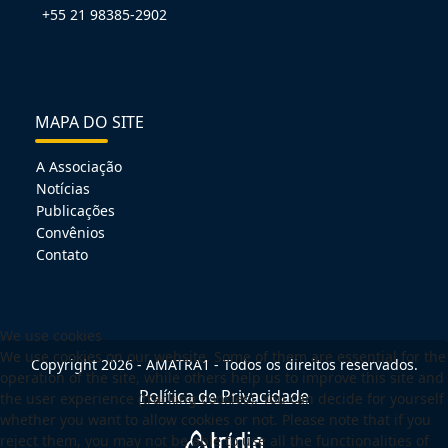
+55 21 98385-2902
MAPA DO SITE
A Associação
Notícias
Publicações
Convênios
Contato
We use cookies
We use cookies on our website. Some of them are essential for the
Copyright 2026 - AMATRA1 - Todos os direitos reservados.
operation of the site, while others help us to improve this site and
Política de Privacidade
the user experience (tracking cookies). You can decide for yourself
whether you want to allow cookies or not. Please note that if you
reject them, you may not be able to use all the functionalities of