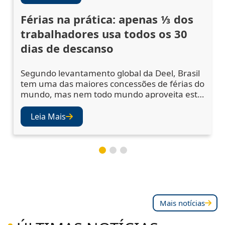
Férias na prática: apenas ⅓ dos
trabalhadores usa todos os 30
dias de descanso
Segundo levantamento global da Deel, Brasil
tem uma das maiores concessões de férias do
mundo, mas nem todo mundo aproveita este
benefício na íntegra Uma pesquisa da
plataforma de recursos humanos Deel,
Leia Mais
conduzida em parceria com a a16z em mais
de 150 países, revelou que o Brasil é o
segundo país que mais concede férias no
mundo, atrás apenas da França. Contudo, só
um a cada três traba
Mais notícias