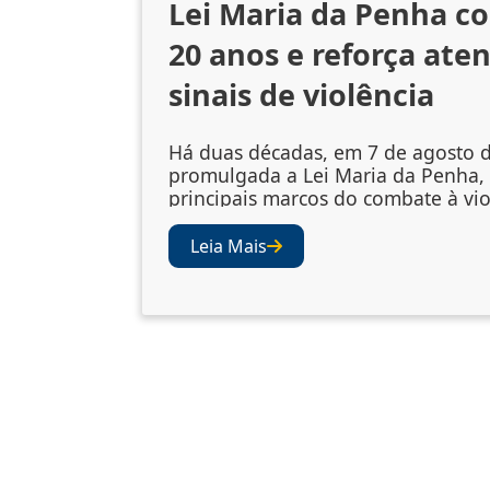
Lei Maria da Penha c
20 anos e reforça ate
sinais de violência
Há duas décadas, em 7 de agosto d
promulgada a Lei Maria da Penha,
principais marcos do combate à vio
gênero no Brasil. A legislação amp
mecanismos de prevenção, acolhi
Leia Mais
vítimas e punição dos agressores
abriu os olhos da sociedade e das i
para a importância de se atentar ao
violência. Juízes e desembargad