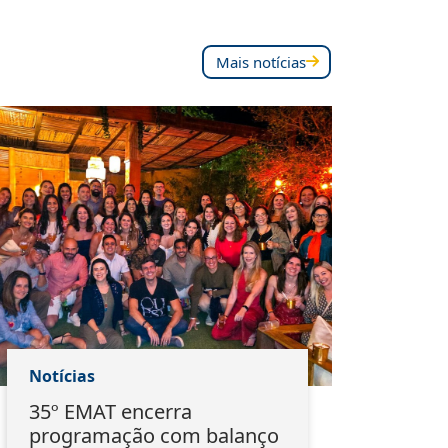
Mais notícias
Notícias
Notí
35º EMAT encerra
Ass
programação com balanço
mar