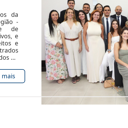
dos da
gião -
de de
ivos, e
itos e
rados
ados do
 mais