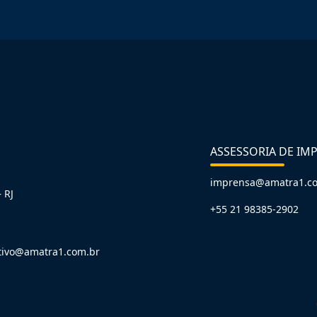
ASSESSORIA DE IM
imprensa@amatra1.c
 RJ
+55 21 98385-2902
tivo@amatra1.com.br