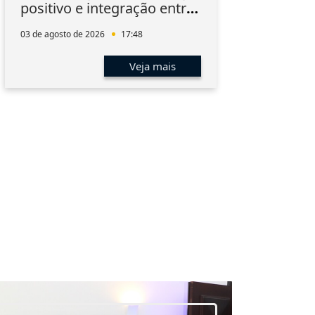
positivo e integração entre
Inn
os associados
03 de agosto de 2026
17:48
03 de 
Veja mais