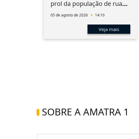
prol da população de rua
do Rio
05 de agosto de 2026
14:10
s
Veja mais
SOBRE A AMATRA 1