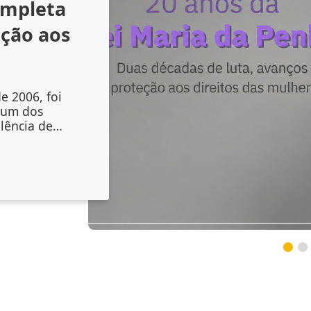
ompleta
nção aos
e 2006, foi
 um dos
lência de
liou os
mento das
, mas também
nstituições
s sinais de