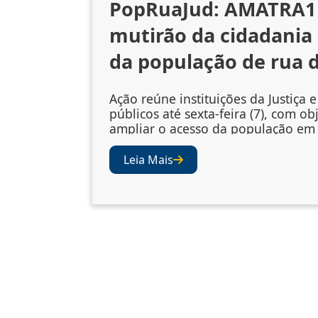
PopRuaJud: AMATRA1 
mutirão da cidadania
da população de rua d
Ação reúne instituições da Justiça 
públicos até sexta-feira (7), com ob
ampliar o acesso da população em 
rua a serviços essenciais A abertura
edição do PopRuaJud-Rio reuniu
Leia Mais
representantes do sistema de Justi
órgãos públicos nesta quarta-feira 
externa da Catedral Metropolitana
Sebastião, no Centro do Rio, para