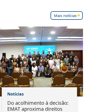
Mais notícias
Notícias
Notí
Do acolhimento à decisão:
Pal
EMAT aproxima direitos
est