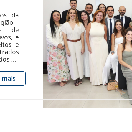
dos da
gião -
de de
ivos, e
itos e
rados
ados do
 mais