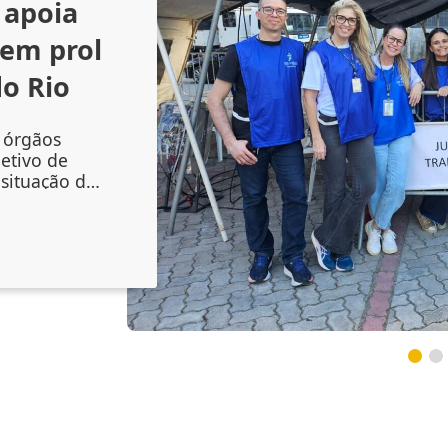
apoia
 em prol
o Rio
e órgãos
jetivo de
situação de
 da 5ª
ça e de
(5), na área
 de São