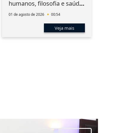
humanos, filosofia e saúde
do 
mental da magistratura
01 de agosto de 2026
00:54
31 de 
Veja mais