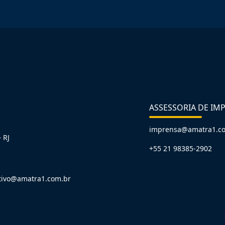
ASSESSORIA DE IM
imprensa@amatra1.c
 RJ
+55 21 98385-2902
tivo@amatra1.com.br