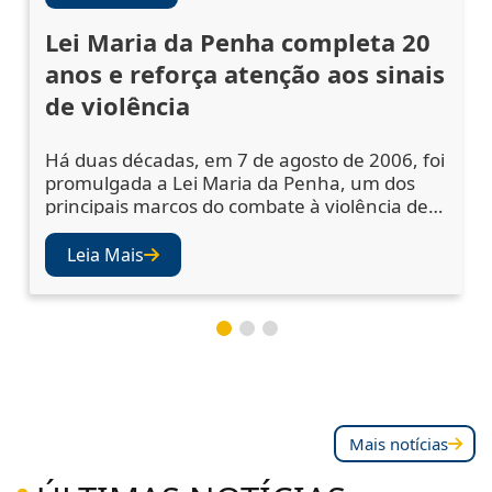
Lei Maria da Penha completa 20
anos e reforça atenção aos sinais
de violência
Há duas décadas, em 7 de agosto de 2006, foi
promulgada a Lei Maria da Penha, um dos
principais marcos do combate à violência de
gênero no Brasil. A legislação ampliou os
mecanismos de prevenção, acolhimento das
Leia Mais
vítimas e punição dos agressores, mas
também abriu os olhos da sociedade e das
instituições para a importância de se atentar
aos sinais de violência. Juízes e desembargad
Mais notícias