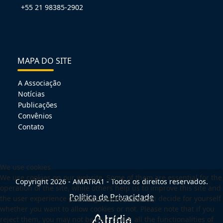
+55 21 98385-2902
MAPA DO SITE
A Associação
Notícias
Publicações
Convênios
Contato
We use cookies
We use cookies on our website. Some of them are essential for the
Copyright 2026 - AMATRA1 - Todos os direitos reservados.
operation of the site, while others help us to improve this site and
Política de Privacidade
the user experience (tracking cookies). You can decide for yourself
whether you want to allow cookies or not. Please note that if you
reject them, you may not be able to use all the functionalities of