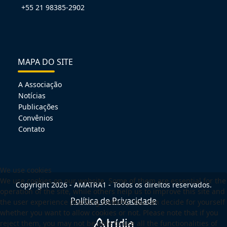
+55 21 98385-2902
MAPA DO SITE
A Associação
Notícias
Publicações
Convênios
Contato
We use cookies
We use cookies on our website. Some of them are essential for the
Copyright 2026 - AMATRA1 - Todos os direitos reservados.
operation of the site, while others help us to improve this site and
Política de Privacidade
the user experience (tracking cookies). You can decide for yourself
whether you want to allow cookies or not. Please note that if you
reject them, you may not be able to use all the functionalities of