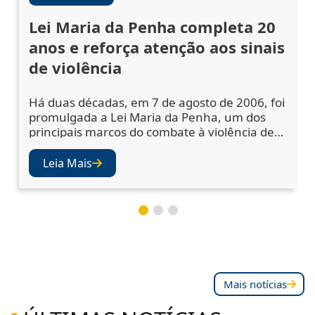
Lei Maria da Penha completa 20
anos e reforça atenção aos sinais
de violência
Há duas décadas, em 7 de agosto de 2006, foi
promulgada a Lei Maria da Penha, um dos
principais marcos do combate à violência de
gênero no Brasil. A legislação ampliou os
mecanismos de prevenção, acolhimento das
Leia Mais
vítimas e punição dos agressores, mas
também abriu os olhos da sociedade e das
instituições para a importância de se atentar
aos sinais de violência. Juízes e desembargad
Mais notícias