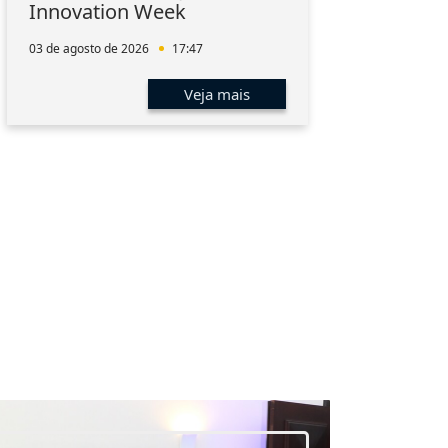
Innovation Week
hum
men
03 de agosto de 2026
17:47
01 de 
Veja mais