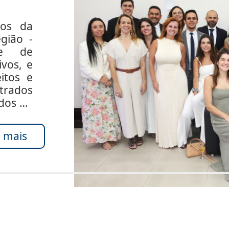
dos da
gião -
de de
ivos, e
itos e
rados
ados do
 mais