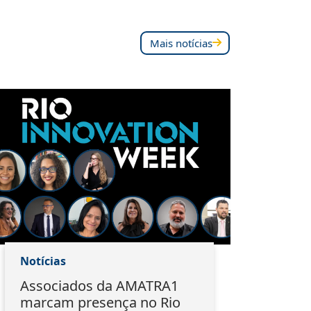
Mais notícias
Notícias
Notí
Associados da AMATRA1
Do 
marcam presença no Rio
EMA