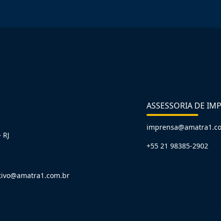
ASSESSORIA DE IM
imprensa@amatra1.c
 RJ
+55 21 98385-2902
tivo@amatra1.com.br