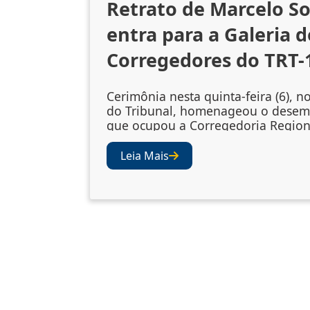
Retrato de Marcelo S
entra para a Galeria d
Corregedores do TRT-
Cerimônia nesta quinta-feira (6), n
do Tribunal, homenageou o dese
que ocupou a Corregedoria Region
2023/2025 A cerimônia de descerr
retrato do desembargador Marcelo
Leia Mais
Souto de Oliveira, corregedor regi
biênio 2023/2025, ocorreu nesta qu
(6), no Salão Nobre do TRT-1. A so
confirmou a inclusão da fotografia