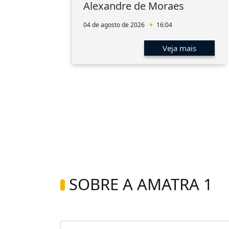
aúde
Alexandre de Moraes
a
04 de agosto de 2026
16:04
s
Veja mais
SOBRE A AMATRA 1