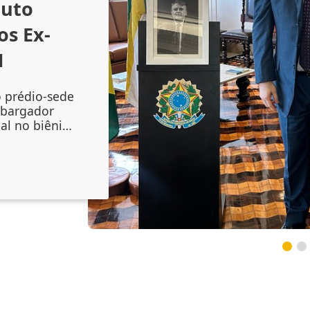
outo
os Ex-
1
o prédio-sede
mbargador
al no biênio
amento do
 Augusto
onal no
inta-feira
lenidade
 do magistr